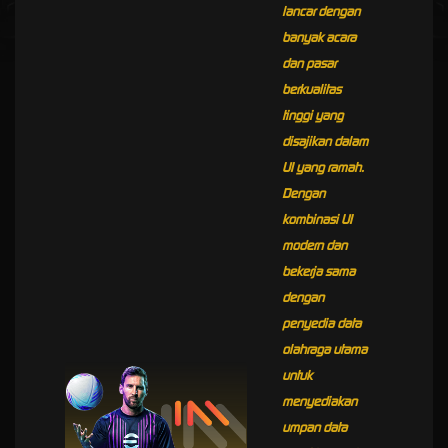
lancar dengan
banyak acara
dan pasar
berkualitas
tinggi yang
disajikan dalam
UI yang ramah.
Dengan
kombinasi UI
modern dan
bekerja sama
dengan
penyedia data
olahraga utama
untuk
menyediakan
umpan data