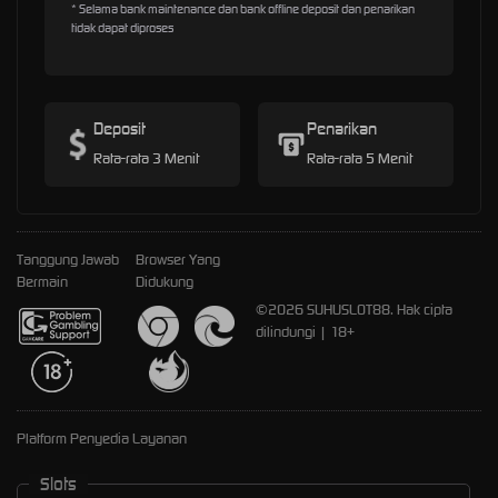
* Selama bank maintenance dan bank offline deposit dan penarikan
tidak dapat diproses
Deposit
Penarikan
Rata-rata 3 Menit
Rata-rata 5 Menit
Tanggung Jawab
Browser Yang
Bermain
Didukung
©2026 SUHUSLOT88. Hak cipta
dilindungi | 18+
Platform Penyedia Layanan
Slots