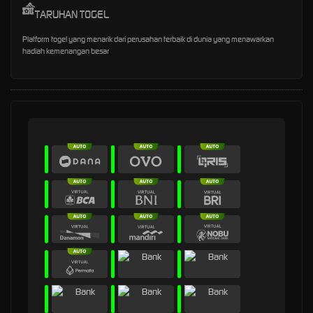
TARUHAN TOGEL
Platform togel yang menarik dari perusahan terbaik di dunia yang menawarkan
hadiah kemenangan besar