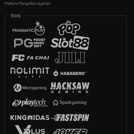
Platform Penyedia Layanan
Slots