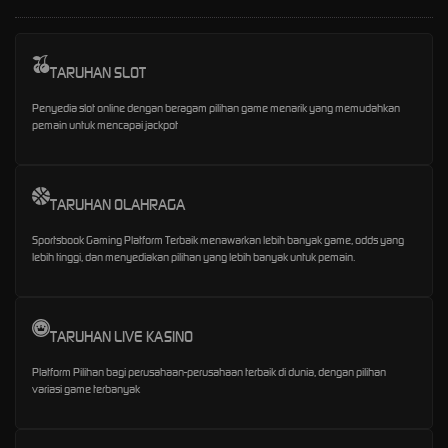
TARUHAN SLOT
Penyedia slot online dengan beragam pilihan game menarik yang memudahkan
pemain untuk mencapai jackpot
TARUHAN OLAHRAGA
Sportsbook Gaming Platform Terbaik menawarkan lebih banyak game, odds yang
lebih tinggi, dan menyediakan pilihan yang lebih banyak untuk pemain.
TARUHAN LIVE KASINO
Platform Pilihan bagi perusahaan-perusahaan terbaik di dunia, dengan pilihan
variasi game terbanyak