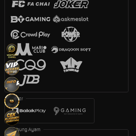
Poker
Sabung Ayam