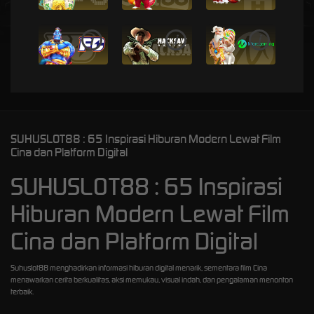
i
i
i
SUHUSLOT88 : 65 Inspirasi Hiburan Modern Lewat Film
Cina dan Platform Digital
SUHUSLOT88 : 65 Inspirasi
Hiburan Modern Lewat Film
Cina dan Platform Digital
Suhuslot88 menghadirkan informasi hiburan digital menarik, sementara film Cina
menawarkan cerita berkualitas, aksi memukau, visual indah, dan pengalaman menonton
terbaik.