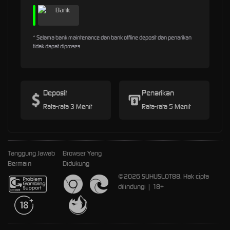
* Selama bank maintenance dan bank offline deposit dan penarikan
tidak dapat diproses
Deposit
Penarikan
Rata-rata 3 Menit
Rata-rata 5 Menit
Tanggung Jawab
Browser Yang
Bermain
Didukung
©2026 SUHUSLOT88. Hak cipta
dilindungi | 18+