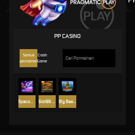
PP CASINO
Semua
Crash
permainan
Game
Spaceman
Slot88 High Flyer
Big Bass Crash