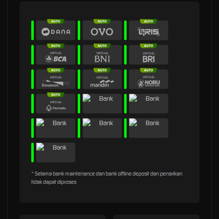
* Selama bank maintenance dan bank offline deposit dan penarikan
tidak dapat diproses