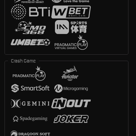
Crash Game