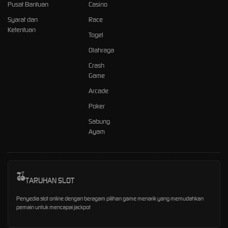
Pusat Bantuan
Casino
Syarat dan
Race
Ketentuan
Togel
Olahraga
Crash
Game
Arcade
Poker
Sabung
Ayam
TARUHAN SLOT
Penyedia slot online dengan beragam pilihan game menarik yang memudahkan
pemain untuk mencapai jackpot