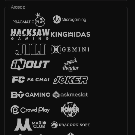
Arcade