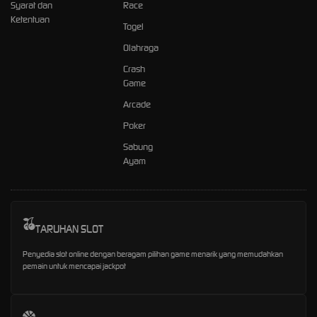
Syarat dan
Race
Ketentuan
Togel
Olahraga
Crash
Game
Arcade
Poker
Sabung
Ayam
TARUHAN SLOT
Penyedia slot online dengan beragam pilihan game menarik yang memudahkan
pemain untuk mencapai jackpot