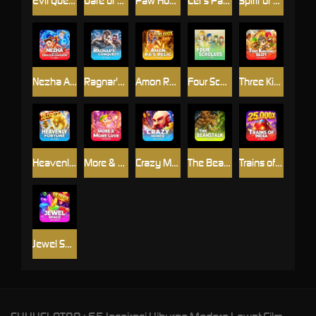
Evil Queen Cauldron
Gate of Ninja
Paw House 2
Let's Party
Spirit of Nine Tails
Nezha And The Dragon Emperor
Ragnar's Conquest
Amon Ra's Relic
Four Scholars
Three Kingdoms Slot
Heavenly Fortune
More & More Love
Crazy Miner
The Beanstalk
Trains of India
Jewel Space