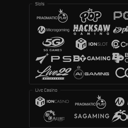
Slots
Live Casino