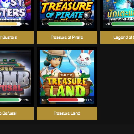
89%
RTP
95%
RTP
t Busters
Treasure of Pirate
Lagend of 
95%
RTP
83%
 Defusal
Treasure Land