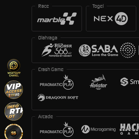
Race
Togel
Olahraga
Crash Game
Arcade