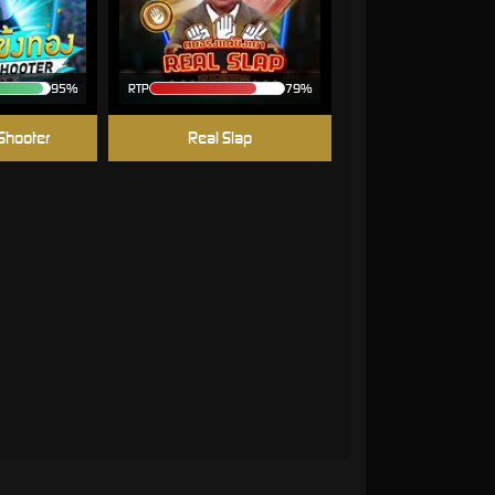
95%
RTP
79%
Shooter
Real Slap