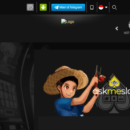
Main di Telegram
HOT