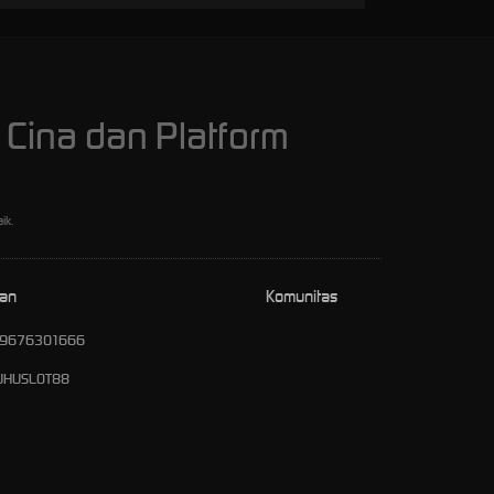
 Cina dan Platform
ik.
an
Komunitas
9676301666
UHUSLOT88