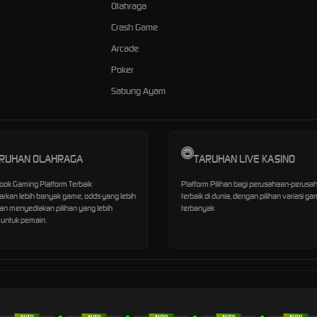
Olahraga
Crash Game
Arcade
Poker
Sabung Ayam
RUHAN OLAHRAGA
TARUHAN LIVE KASINO
ook Gaming Platform Terbaik
Platform Pilihan bagi perusahaan-perusa
kan lebih banyak game, odds yang lebih
terbaik di dunia, dengan pilihan variasi g
 dan menyediakan pilihan yang lebih
terbanyak
untuk pemain.